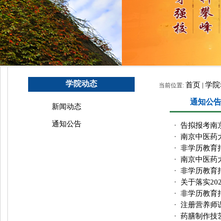
学院动态
首页
学院
当前位置:
通知公
新闻动态
通知公告
告拟报考南
・
南京中医药
・
非学历教育拟
・
南京中医药大
・
非学历教育拟
・
关于落实2
・
非学历教育拟
・
注册营养师
・
药膳制作技
・