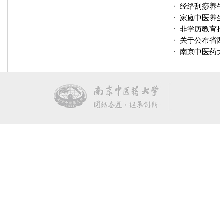
经络刮痧养
・
家庭中医养
・
非学历教育拟
・
关于公布省
・
南京中医药
・