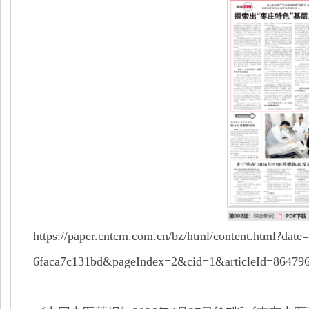
https://paper.cntcm.com.cn/bz/html/content.html?da
6faca7c131bd&pageIndex=2&cid=1&articleId=864796