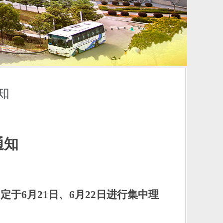
知
通知
》定于
6
月
21
日、
6
月
22
日进行集中理